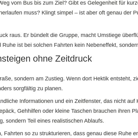
 Weg vom Bus bis zum Ziel? Gibt es Gelegenheit für kur
herlaufen muss? Klingt simpel – ist aber oft genau der P
ruck raus. Er bündelt die Gruppe, macht Umstiege überf
uhe ist bei solchen Fahrten kein Nebeneffekt, sondern e
nsteigen ohne Zeitdruck
traße, sondern am Zustieg. Wenn dort Hektik entsteht, z
ders sorgfältig zu planen.
ändliche Informationen und ein Zeitfenster, das nicht auf
epäck, Gehhilfen oder kleine Taschen brauchen ihren P
, sondern Teil eines realistischen Ablaufs.
 Fahrten so zu strukturieren, dass genau diese Ruhe en