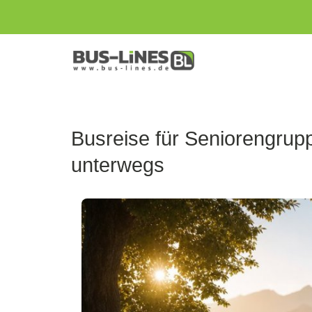
Bus-
Lines
GmbH
Busreise für Seniorengrupp
unterwegs